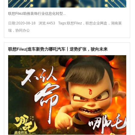
联想Filez助推装饰行业信息化转型...
日期:2020-08-18
浏览:4453
Tags:联想Filez，联想企业网盘，湖南展
瑞，协同办公
联想Filez|造车新势力哪吒汽车丨逆势扩张，驶向未来