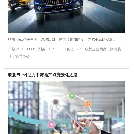
联想Filez携手中国一汽进出口：跨国传输加速度，奔腾不息助发展...
日期:2020-09-08
浏览:2735
Tags:联想Filez，联想企业网盘，湖南展
瑞，协同办公
联想Filez|助力中海地产点亮云化之路